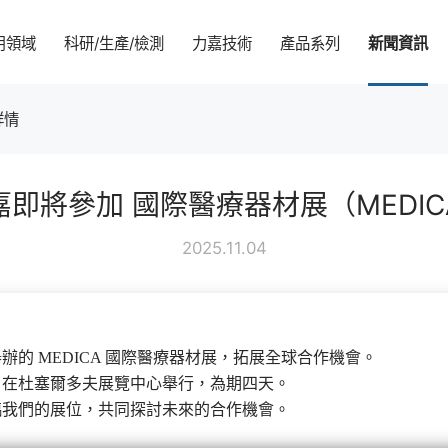
用領域
科研/生產/檢測
力嘉技術
產品系列
新聞資訊
詳情
企業簡介
智能家居
科研實力
力嘉技術學院
馬達齒輪箱
企業新聞
可持續發展
嘉即將參加 國際醫療器材展（MEDIC
品牌文化
汽車零部件
生產實力
MIM 技術介紹
行星齒輪箱
行業動態
環境
2025.11.04
合作夥伴
5G 設備
CNAS檢測實驗室
PEEK
伺服齒輪箱
社會
sh
員工風采
醫療健康
精密塑膠齒輪
治理
舉辦的 MEDICA 國際醫療器材展，拓展全球合作機會。
智能玩具
報告及公開文件
1月在杜塞爾多夫展覽中心舉行，為期四天。
臨我們的展位，共同探討未來的合作機會。
工業領域