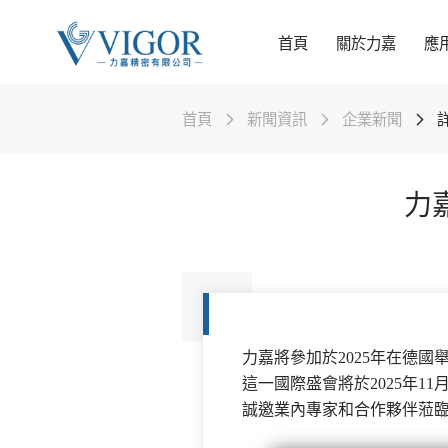
首頁
關於力嘉
應
首頁
新聞資訊
企業新聞
關於力嘉
應用領域
科研/生產/檢測
力嘉技術
產品系列
新聞資訊
可持續發展
世界語言
力嘉精密有限公司，成立於1982年。是一家專註於塑膠齒
力嘉精密產品廣泛應用於智能家居，汽車零部件，5G通訊設
力嘉精密有限公司自成立以來，一直將技術研發和人才培養
力嘉精密可以滿足不同類型產品的開發製造需求。
力嘉精密有限公司自成立以來，一直將技術研發和人才培養
力嘉公司作為專業的精密五金塑膠製品製造商，深刻認識到
輪、塑膠部件、高精度金屬及電動齒輪箱設計和製造的高新
備，醫療健康，工業，玩具，機器人等行業。
作為公司的發展目標。公司設立了技術研發部門，擁有經驗
作為公司的發展目標。公司設立了技術研發部門，擁有經驗
可持續發展是企業長期成功與社會責任的基石。我們致力於
力
技術企業。
豐富的技術研發團隊。
豐富的技術研發團隊。
將環境（Environmental）、社會（Social）和治理
MORE
（Governance）（ESG）理念深度融入公司戰略與日常運營
MORE
追求經濟效益、環境效益與社會效益的和諧統一。
MORE
中文-简体
中文-繁体
Engli
MORE
MORE
MORE
MORE
力嘉將參加於2025年在德國
這一國際盛會將於2025年1
誠邀業內專家和合作夥伴蒞