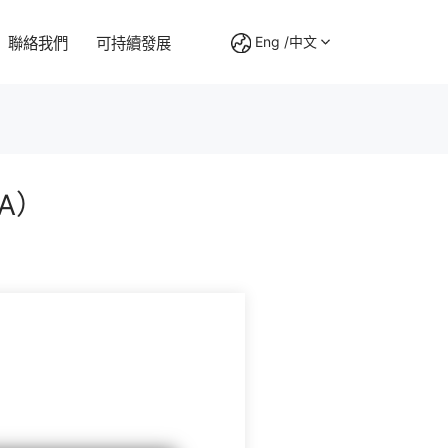
Eng /中文
聯絡我們
可持續發展
BO 系列
A）
為客戶創造價值，為員工提供平臺，為社會做出貢獻
智動未來，走進萬千之家
擁有過百名技術研發人員，在塑膠齒輪生產領域積累了充
擁有過百名技術研發人員，在塑膠齒輪生產領域積累了充
擁有過百名技術研發人員，在塑膠齒輪生產領域積累了充
為確保產品的品質穩定性，我們采用高精度的檢測儀器，
足的技術儲備。
足的技術儲備。
足的技術儲備。
保證產品的質量，能做到全程的監控。