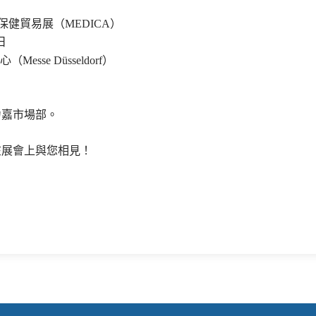
保健貿易展（MEDICA）
日
sse Düsseldorf）
力嘉市場部。
在展會上與您相見！