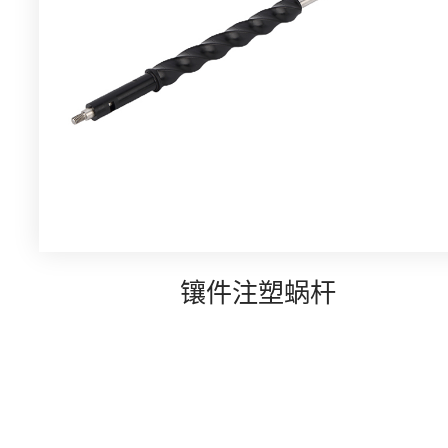
镶件注塑蜗杆