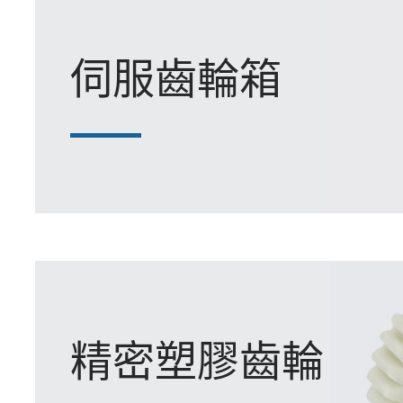
伺服齒輪箱
精密塑膠齒輪