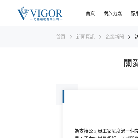
首頁
關於力嘉
應
首頁
新聞資訊
企業新聞
關於力嘉
應用領域
科研/生產/檢測
力嘉技術
產品系列
新聞資訊
可持續發展
世界語言
力嘉精密有限公司，成立於1982年。是一家專註於塑膠齒
力嘉精密產品廣泛應用於智能家居，汽車零部件，5G通訊設
力嘉精密有限公司自成立以來，一直將技術研發和人才培養
力嘉精密可以滿足不同類型產品的開發製造需求。
力嘉精密有限公司自成立以來，一直將技術研發和人才培養
力嘉公司作為專業的精密五金塑膠製品製造商，深刻認識到
輪、塑膠部件、高精度金屬及電動齒輪箱設計和製造的高新
備，醫療健康，工業，玩具，機器人等行業。
作為公司的發展目標。公司設立了技術研發部門，擁有經驗
作為公司的發展目標。公司設立了技術研發部門，擁有經驗
可持續發展是企業長期成功與社會責任的基石。我們致力於
關
技術企業。
豐富的技術研發團隊。
豐富的技術研發團隊。
將環境（Environmental）、社會（Social）和治理
MORE
（Governance）（ESG）理念深度融入公司戰略與日常運營
MORE
追求經濟效益、環境效益與社會效益的和諧統一。
MORE
中文-简体
中文-繁体
Engli
MORE
MORE
MORE
MORE
為支持公司員工家庭度過一個充