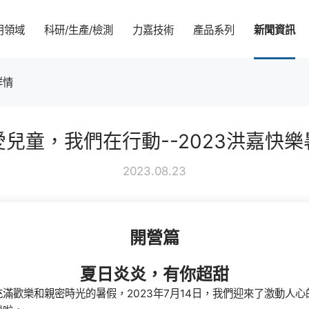
用領域
科研/生產/檢測
力嘉技術
產品系列
新聞資訊
詳情
企業簡介
智能家居
科研實力
力嘉技術學院
馬達齒輪箱
企業新聞
可持續發展
愛兒童，我們在行動--2023洪嘉快樂
品牌文化
汽車零部件
生產實力
MIM 技術介紹
行星齒輪箱
行業動態
環境
2023.08.23
合作夥伴
5G 設備
CNAS檢測實驗室
PEEK
伺服齒輪箱
社會
sh
員工風采
醫療健康
精密塑膠齒輪
治理
開營篇
智能玩具
報告及公開文件
夏日炎炎，有你超甜
工業領域
滿歡樂和親密時光的暑假，2023年7月14日，我們迎來了激動人