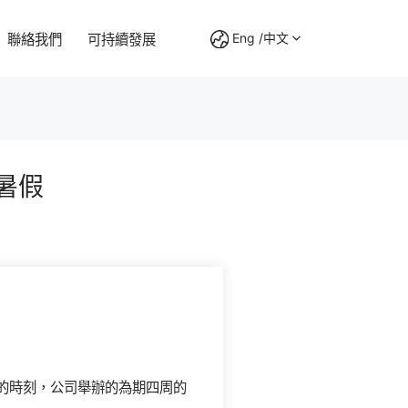
Eng /中文
聯絡我們
可持續發展
BO 系列
暑假
為客戶創造價值，為員工提供平臺，為社會做出貢獻
智動未來，走進萬千之家
擁有過百名技術研發人員，在塑膠齒輪生產領域積累了充
擁有過百名技術研發人員，在塑膠齒輪生產領域積累了充
擁有過百名技術研發人員，在塑膠齒輪生產領域積累了充
為確保產品的品質穩定性，我們采用高精度的檢測儀器，
足的技術儲備。
足的技術儲備。
足的技術儲備。
保證產品的質量，能做到全程的監控。
心的時刻，公司舉辦的為期四周的