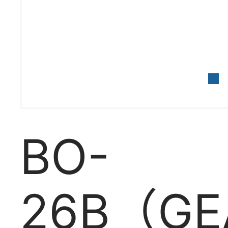
BO-
26B（GE